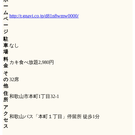
ー
ム
http://r.gnavi.co.jp/d81n8wmw0000/
ペ
ー
ジ
駐
車
なし
場
料
カキ食べ放題2,980円
金
そ
の
32席
他
住
和歌山市本町1丁目32-1
所
ア
ク
和歌山バス「本町１丁目」停留所 徒歩1分
セ
ス