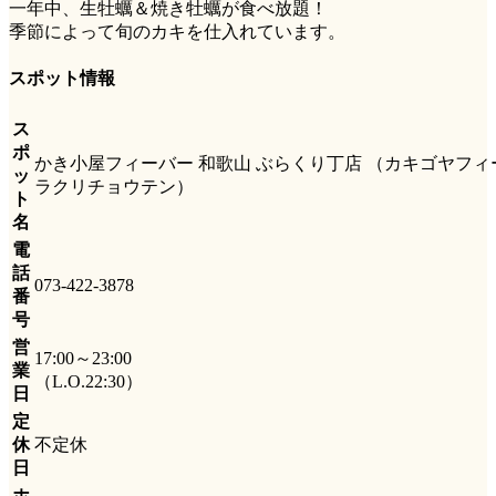
一年中、生牡蠣＆焼き牡蠣が食べ放題！
季節によって旬のカキを仕入れています。
スポット情報
ス
ポ
かき小屋フィーバー 和歌山 ぶらくり丁店 （カキゴヤフィ
ッ
ラクリチョウテン）
ト
名
電
話
073-422-3878
番
号
営
17:00～23:00
業
（L.O.22:30）
日
定
休
不定休
日
ホ