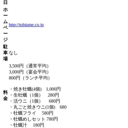
日
ホ
ー
ム
http://tobiume.co.jp
ペ
ー
ジ
駐
車
なし
場
3,500円（通常平均）
3,000円（宴会平均）
800円（ランチ平均）
・焼き牡蠣(4個) 1,000円
料
・生牡蠣（1個） 280円
金
・活ウニ（1個） 680円
・丸ごと焼きウニ(1個) 680
・牡蠣フライ 580円
・牡蠣めしセット 780円
・牡蠣汁 180円