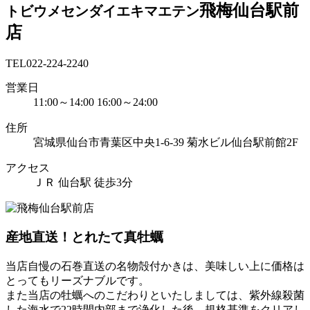
飛梅仙台駅前
トビウメセンダイエキマエテン
店
TEL
022-224-2240
営業日
11:00～14:00 16:00～24:00
住所
宮城県仙台市青葉区中央1-6-39 菊水ビル仙台駅前館2F
アクセス
ＪＲ 仙台駅 徒歩3分
産地直送！とれたて真牡蠣
当店自慢の石巻直送の名物殻付かきは、美味しい上に価格は
とってもリーズナブルです。
また当店の牡蠣へのこだわりといたしましては、紫外線殺菌
した海水で22時間内部まで浄化した後、規格基準をクリアし