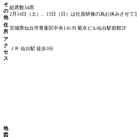
そ
総席数34席
の
2月14日（土）、15日（日）は社員研修の為お休みさせて
他
住
宮城県仙台市青葉区中央1-6-39 菊水ビル仙台駅前館2F
所
ア
ク
ＪＲ 仙台駅 徒歩3分
セ
ス
地
図